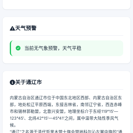
天气预警
当前无气象预警，天气平稳
关于通辽市
内蒙古自治区通辽市位于中国东北地区西部、内蒙古自治区东
部，地处松辽平原西端，东接吉林省，南邻辽宁省，西连赤峰
市和锡林郭勒盟，北靠兴安盟，地理坐标介于东经119°15′—
123°45′、北纬42°15′—45°41′之间，属中温带大陆性季风气
候。
“通辽”之名源于清代哲里木盟十旗会盟地科尔沁左翼中旗的“通