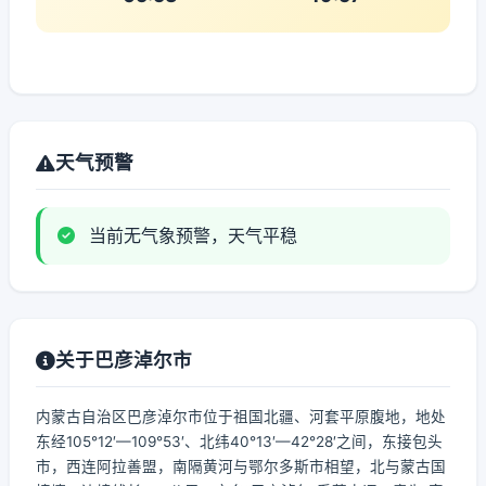
天气预警
当前无气象预警，天气平稳
关于巴彦淖尔市
内蒙古自治区巴彦淖尔市位于祖国北疆、河套平原腹地，地处
东经105°12′—109°53′、北纬40°13′—42°28′之间，东接包头
市，西连阿拉善盟，南隔黄河与鄂尔多斯市相望，北与蒙古国