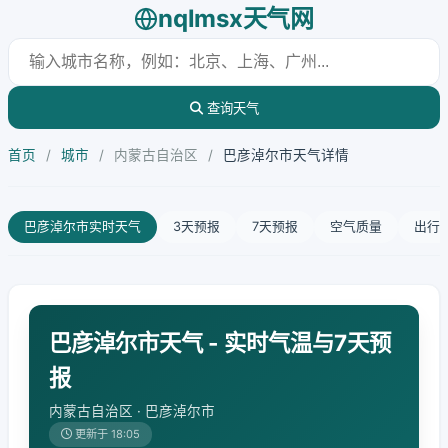
nqlmsx天气网
查询天气
首页
/
城市
/
内蒙古自治区
/
巴彦淖尔市天气详情
巴彦淖尔市实时天气
3天预报
7天预报
空气质量
出行
巴彦淖尔市天气 - 实时气温与7天预
报
内蒙古自治区 · 巴彦淖尔市
更新于 18:05