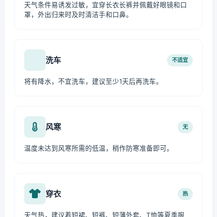
天气条件易诱发过敏，宜穿长衣长裤并佩戴好眼镜和口
罩，外出归来时及时清洁手和口鼻。
洗车
不适宜
将有降水，不宜洗车，建议至少1天后再洗车。
风寒
无
温度未达到风寒所需的低温，稍作防寒准备即可。
穿衣
热
天气热，建议着短裙、短裤、短薄外套、T恤等夏季服