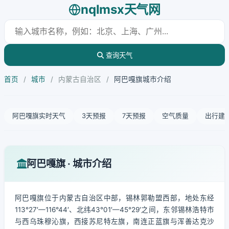
nqlmsx天气网
查询天气
首页
/
城市
/
内蒙古自治区
/
阿巴嘎旗城市介绍
阿巴嘎旗实时天气
3天预报
7天预报
空气质量
出行建
阿巴嘎旗 · 城市介绍
阿巴嘎旗位于内蒙古自治区中部，锡林郭勒盟西部，地处东经
113°27′—116°44′、北纬43°01′—45°29′之间，东邻锡林浩特市
与西乌珠穆沁旗，西接苏尼特左旗，南连正蓝旗与浑善达克沙