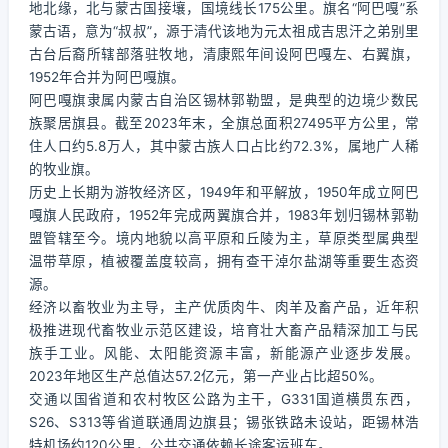
地北缘，北与蒙古国接壤，国境线长175公里。旗名“阿巴嘎”系
蒙古语，意为“叔叔”，源于清代该地为元太祖成吉思汗之弟别里
古台后裔所辖部落驻牧地，清康熙年间设阿巴嘎左、右翼旗，
1952年合并为阿巴嘎旗。
阿巴嘎旗隶属内蒙古自治区锡林郭勒盟，是典型的边境少数民
族聚居旗县。截至2023年末，全旗总面积27495平方公里，常
住人口约5.8万人，其中蒙古族人口占比约72.3%，属地广人稀
的牧业旗。
历史上长期为游牧经济区，1949年和平解放，1950年成立阿巴
嘎旗人民政府，1952年完成两翼旗合并，1983年划归锡林郭勒
盟管辖至今。境内地貌以高平原和丘陵为主，草原类型属典型
温带草原，植被覆盖度较高，拥有查干淖尔盐湖等重要生态资
源。
经济以畜牧业为主导，主产优质肉牛、肉羊及畜产品，近年积
极推进现代畜牧业示范区建设，培育壮大畜产品精深加工与民
族手工业。风能、太阳能资源丰富，新能源产业逐步发展。
2023年地区生产总值达57.2亿元，第一产业占比超50%。
交通以国省道和农村牧区公路为主干，G331国道横贯东西，
S26、S313等省道联通周边旗县；锡张铁路未设站，距锡林浩
特机场约120公里，公共交通依赖长途客运班车。