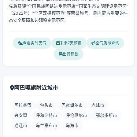
先后获评“全国民族团结进步示范旗”“国家生态文明建设示范区”
（2022年）“全区双拥模范旗”等荣誉称号，是内蒙古重要的生
态安全屏障和边疆稳定示范区。
查看实时天气
未来7天预报
空气质量查询
出行建议
阿巴嘎旗附近城市
阿拉善盟
包头市
巴彦淖尔市
赤峰市
兴安盟
呼和浩特市
呼伦贝尔市
鄂尔多斯市
通辽市
乌兰察布市
乌海市