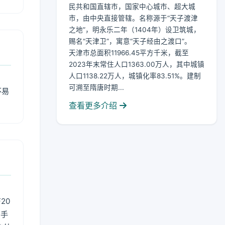
民共和国直辖市，国家中心城市、超大城
市，由中央直接管辖。名称源于“天子渡津
之地”，明永乐二年（1404年）设卫筑城，
赐名“天津卫”，寓意“天子经由之渡口”。
天津市总面积11966.45平方千米，截至
2023年末常住人口1363.00万人，其中城镇
人口1138.22万人，城镇化率83.51%。建制
可溯至隋唐时期...
不易
查看更多介绍
20
用手