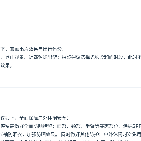
如下，兼顾出片效果与出行体验：
照、登山观景、近郊短途出游：拍照建议选择光线柔和的时段，此时
好效果。
建议如下，全面保障户外休闲安全：
停留需做好全面防晒措施：面部、颈部、手臂等暴露部位，涂抹SPF
着长袖防晒衣，加强防晒效果。 同时做好其他防护：户外休闲时避免