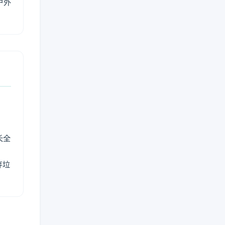
户外
长全
弃垃