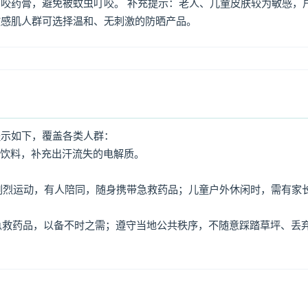
咬药膏，避免被蚊虫叮咬。 补充提示：老人、儿童皮肤较为敏感，
敏感肌人群可选择温和、无刺激的防晒产品。
提示如下，覆盖各类人群：
动饮料，补充出汗流失的电解质。
免剧烈运动，有人陪同，随身携带急救药品；儿童户外休闲时，需有家
、急救药品，以备不时之需；遵守当地公共秩序，不随意踩踏草坪、丢