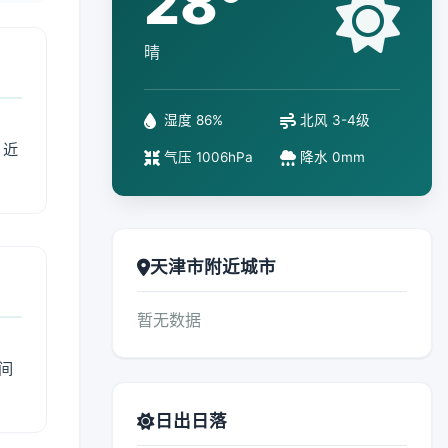
28°
晴
湿度 86%
北风 3-4级
、近
气压 1006hPa
降水 0mm
天津市附近城市
暂无数据
间
日出日落