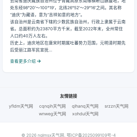
云南省迪庆藏族自治州位于青藏高原东南缘横断山脉腹地，地
处东经98°20′～100°19′，北纬26°52′～29°16′之间。其名称
“迪庆”为藏语，意为“吉祥如意的地方”。
该自治州是云南省下辖的少数民族自治州，行政上隶属于云南
省。总面积约为23870平方千米，截至2022年末，全州常住
人口约40万人左右。
历史上，迪庆地区在唐宋时期属吐蕃势力范围，元明清时期先
后受丽江路军民宣抚...
查看更多介绍
友情链接
yfldm天气网
cqnqih天气网
qlhanq天气网
srzzn天气网
wnweg天气网
xohdul天气网
© 2026 nqlmsx天气网.
鄂ICP备2025099109号-4