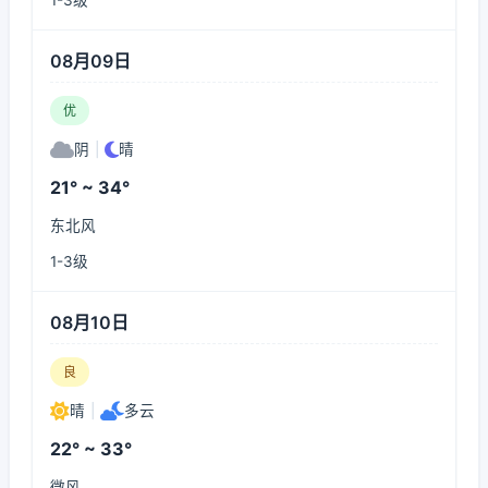
1-3级
08月09日
优
阴
|
晴
21° ~ 34°
东北风
1-3级
08月10日
良
晴
|
多云
22° ~ 33°
微风