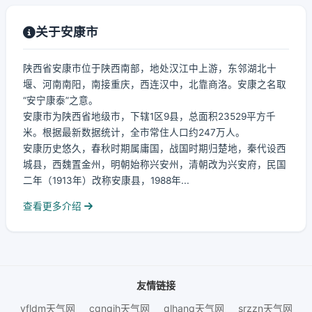
关于安康市
陕西省安康市位于陕西南部，地处汉江中上游，东邻湖北十
堰、河南南阳，南接重庆，西连汉中，北靠商洛。安康之名取
“安宁康泰”之意。
安康市为陕西省地级市，下辖1区9县，总面积23529平方千
米。根据最新数据统计，全市常住人口约247万人。
安康历史悠久，春秋时期属庸国，战国时期归楚地，秦代设西
城县，西魏置金州，明朝始称兴安州，清朝改为兴安府，民国
二年（1913年）改称安康县，1988年...
查看更多介绍
友情链接
yfldm天气网
cqnqih天气网
qlhanq天气网
srzzn天气网