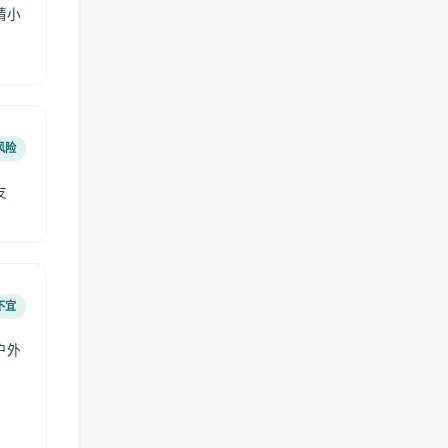
请小
风险
友
不宜
户外