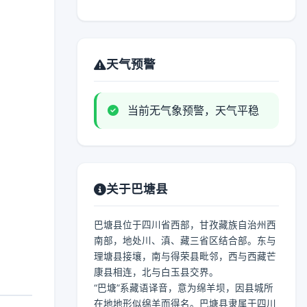
天气预警
当前无气象预警，天气平稳
关于巴塘县
巴塘县位于四川省西部，甘孜藏族自治州西
南部，地处川、滇、藏三省区结合部。东与
理塘县接壤，南与得荣县毗邻，西与西藏芒
康县相连，北与白玉县交界。
“巴塘”系藏语译音，意为绵羊坝，因县城所
在地地形似绵羊而得名。巴塘县隶属于四川