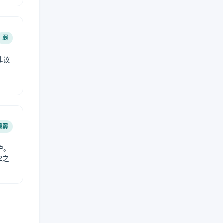
弱
建议
。
最弱
护。
2之