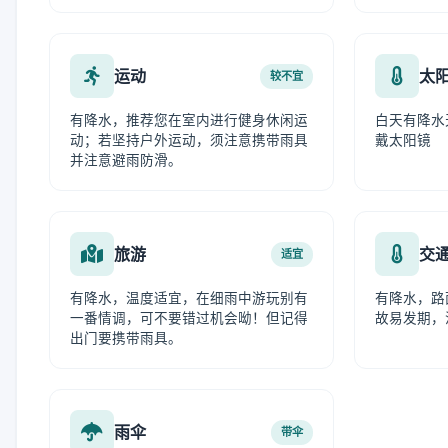
运动
太
较不宜
有降水，推荐您在室内进行健身休闲运
白天有降水
动；若坚持户外运动，须注意携带雨具
戴太阳镜
并注意避雨防滑。
旅游
交
适宜
有降水，温度适宜，在细雨中游玩别有
有降水，路
一番情调，可不要错过机会呦！但记得
故易发期，
出门要携带雨具。
雨伞
带伞