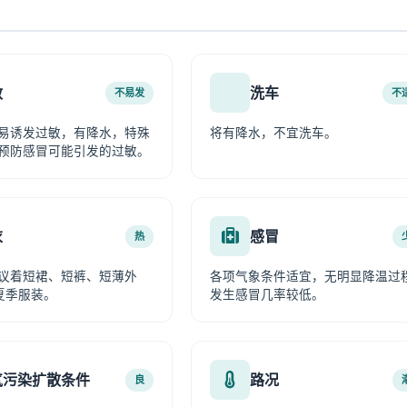
敏
洗车
不易发
不
易诱发过敏，有降水，特殊
将有降水，不宜洗车。
预防感冒可能引发的过敏。
衣
感冒
热
议着短裙、短裤、短薄外
各项气象条件适宜，无明显降温过
夏季服装。
发生感冒几率较低。
气污染扩散条件
路况
良