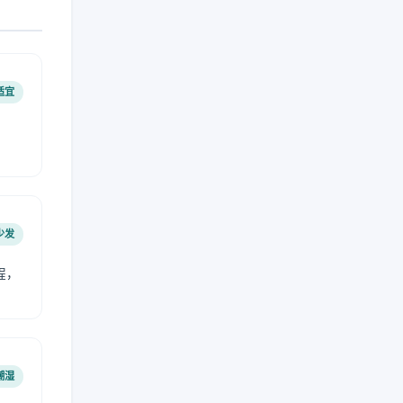
适宜
少发
程，
潮湿