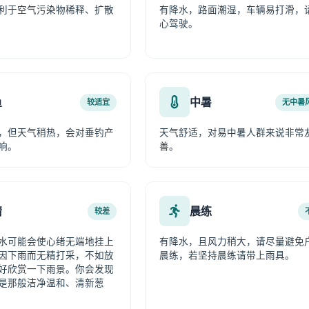
利于空气污染物稀释、扩散
有降水，路面潮湿，车辆易打滑，
心驾驶。
鱼
中暑
较适宜
无中暑
，但天气稍热，会对垂钓产
天气舒适，对易中暑人群来说非常
响。
善。
情
晨练
较差
水可能会使心绪无端地挂上
有降水，且风力稍大，请尽量避免
因下雨而无精打采，不如放
晨练，若坚持晨练请带上雨具。
好欣赏一下雨景。你会发现
是那般洁净温和、清新葱