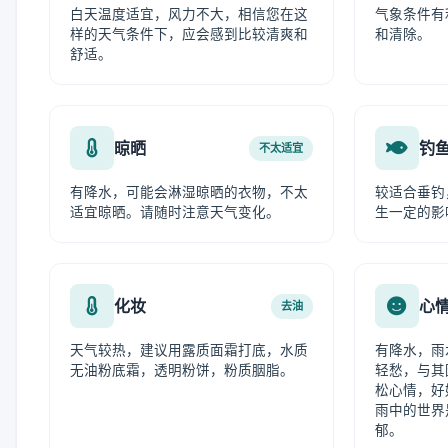
白天温度适宜，风力不大，相信您在这
气象条件有
样的天气条件下，应会感到比较清爽和
和清除。
舒适。
晾晒
钓
不太适宜
有降水，可能会淋湿晾晒的衣物，不太
较适合垂钓
适宜晾晒。请随时注意天气变化。
生一定的影
化妆
心
去油
天气较热，建议用露质面霜打底，水质
有降水，雨
无油粉底霜，透明粉饼，粉质胭脂。
轻愁，与其
松心情，好
雨中的世界
郁。