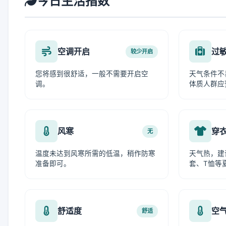
今日生活指数
空调开启
过
较少开启
您将感到很舒适，一般不需要开启空
天气条件不
调。
体质人群应
风寒
穿
无
温度未达到风寒所需的低温，稍作防寒
天气热，建
准备即可。
套、T恤等
舒适度
空
舒适