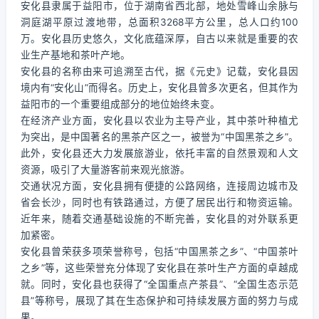
安化县隶属于益阳市，位于湖南省西北部，地处雪峰山余脉与
洞庭湖平原过渡地带，总面积3268平方公里，总人口约100
万。安化县历史悠久，文化底蕴深厚，自古以来就是重要的农
业生产基地和茶叶产地。
安化县的名称由来可追溯至古代，据《元史》记载，安化县因
境内有“安化山”而得名。历史上，安化县曾多次更名，但其作为
益阳市的一个重要组成部分的地位始终未变。
在经济产业方面，安化县以农业为主导产业，其中茶叶种植尤
为突出，是中国著名的黑茶产区之一，被誉为“中国黑茶之乡”。
此外，安化县还大力发展旅游业，依托丰富的自然景观和人文
资源，吸引了大量游客前来观光旅游。
交通状况方面，安化县拥有便捷的公路网络，连接周边城市及
省会长沙，同时也有铁路通过，方便了居民出行和物资运输。
近年来，随着交通基础设施的不断完善，安化县的对外联系更
加紧密。
安化县曾荣获多项荣誉称号，包括“中国黑茶之乡”、“中国茶叶
之乡”等，这些荣誉充分体现了安化县在茶叶生产方面的卓越成
就。同时，安化县也获得了“全国重点产茶县”、“全国生态示范
县”等称号，展现了其在生态保护和可持续发展方面的努力与成
果。