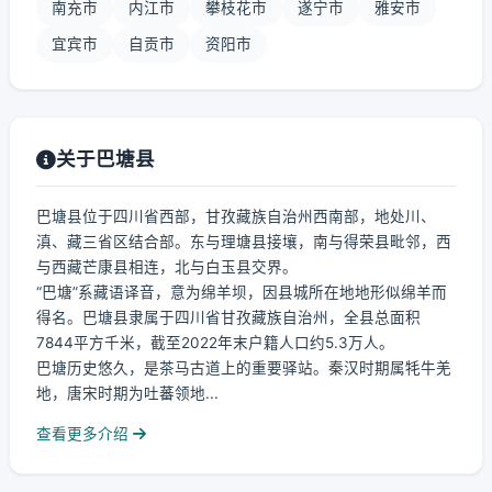
南充市
内江市
攀枝花市
遂宁市
雅安市
宜宾市
自贡市
资阳市
关于巴塘县
巴塘县位于四川省西部，甘孜藏族自治州西南部，地处川、
滇、藏三省区结合部。东与理塘县接壤，南与得荣县毗邻，西
与西藏芒康县相连，北与白玉县交界。
“巴塘”系藏语译音，意为绵羊坝，因县城所在地地形似绵羊而
得名。巴塘县隶属于四川省甘孜藏族自治州，全县总面积
7844平方千米，截至2022年末户籍人口约5.3万人。
巴塘历史悠久，是茶马古道上的重要驿站。秦汉时期属牦牛羌
地，唐宋时期为吐蕃领地...
查看更多介绍