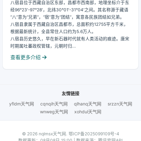
八宿县位于西藏自治区东部，昌都市西南部，地理坐标介于东
经96°23′-97°28′，北纬30°01′-31°04′之间。其名称源于藏语
“八”意为“兄弟”，“宿”意为“团结”，寓意各民族团结如兄弟。
八宿县隶属于西藏自治区昌都市，总面积约12755平方千米，
根据最新统计，全县常住人口约为5.6万人。
八宿县历史悠久，早在新石器时代就有人类活动的痕迹。唐宋
时期属吐蕃政权管辖，元朝时归...
查看更多介绍
友情链接
yfldm天气网
cqnqih天气网
qlhanq天气网
srzzn天气网
wnweg天气网
xohdul天气网
© 2026 nqlmsx天气网.
鄂ICP备2025099109号-4
数据更新：08月08日 15:00 | 数据来源：腾讯官网API