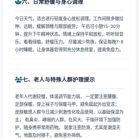
六、日常舒缓与身心调理
今日天气，适合进行轻度身心放松调理。工作间隙多做拉
伸、远眺，缓解颈椎与眼部疲劳； 午后可小憩15-30分
钟，提升下午精神状态。情绪上保持平和放松，听听轻音
乐、看看绿植，舒缓压力。 尽量减少熬夜，保证每晚7-8
小时睡眠，让身体器官得到充分休息修复，提高免疫力。
七、老人与特殊人群护理提示
老年人代谢较慢，体温调节能力弱， 一定要注意腰腹、
足部保暖，穿上袜子与保暖马甲，避免晨起外出受凉；
皮肤敏感人群今日减少刺激性化妆品使用，以基础保湿为
主； 有鼻炎、哮喘的人群，在风大、干燥环境下加强防
护，随身携带常用药物。 居家注意防滑，尤其是潮湿天
气，地面及时擦干，避免意外摔倒。