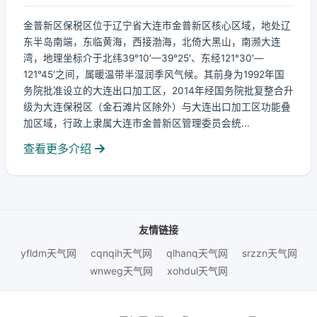
金普新区保税区位于辽宁省大连市金普新区核心区域，地处辽
东半岛南端，东临黄海，西接渤海，北倚大黑山，南濒大连
湾，地理坐标介于北纬39°10′—39°25′、东经121°30′—
121°45′之间，属暖温带半湿润季风气候。其前身为1992年国
务院批准设立的大连出口加工区，2014年经国务院批复整合升
级为大连保税区（金石滩片区除外）与大连出口加工区功能叠
加区域，行政上隶属大连市金普新区管理委员会统...
查看更多介绍
友情链接
yfldm天气网
cqnqih天气网
qlhanq天气网
srzzn天气网
wnweg天气网
xohdul天气网