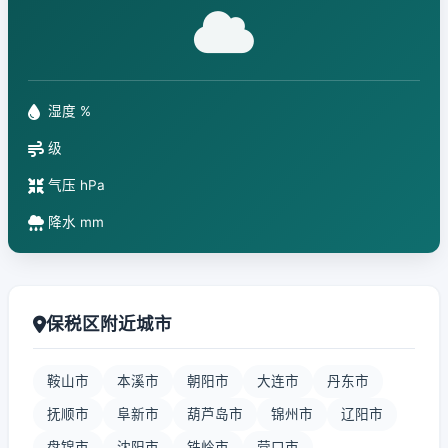
湿度 %
级
气压 hPa
降水 mm
保税区附近城市
鞍山市
本溪市
朝阳市
大连市
丹东市
抚顺市
阜新市
葫芦岛市
锦州市
辽阳市
盘锦市
沈阳市
铁岭市
营口市