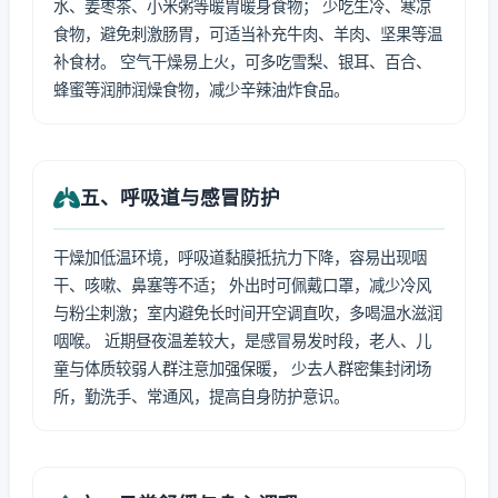
水、姜枣茶、小米粥等暖胃暖身食物； 少吃生冷、寒凉
食物，避免刺激肠胃，可适当补充牛肉、羊肉、坚果等温
补食材。 空气干燥易上火，可多吃雪梨、银耳、百合、
蜂蜜等润肺润燥食物，减少辛辣油炸食品。
五、呼吸道与感冒防护
干燥加低温环境，呼吸道黏膜抵抗力下降，容易出现咽
干、咳嗽、鼻塞等不适； 外出时可佩戴口罩，减少冷风
与粉尘刺激；室内避免长时间开空调直吹，多喝温水滋润
咽喉。 近期昼夜温差较大，是感冒易发时段，老人、儿
童与体质较弱人群注意加强保暖， 少去人群密集封闭场
所，勤洗手、常通风，提高自身防护意识。