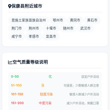
保康县附近城市
恩施土家族苗族自治州
鄂州市
黄冈市
黄石市
荆门市
荆州市
十堰市
随州市
武汉市
咸宁市
孝感市
宜昌市
空气质量等级说明
0-50
优
适宜户外活动
51-100
良
可接受，少数敏感人群注意
101-150
轻度污染
敏感人群减少户外活动
151-200
中度污染
减少户外活动，佩戴口罩