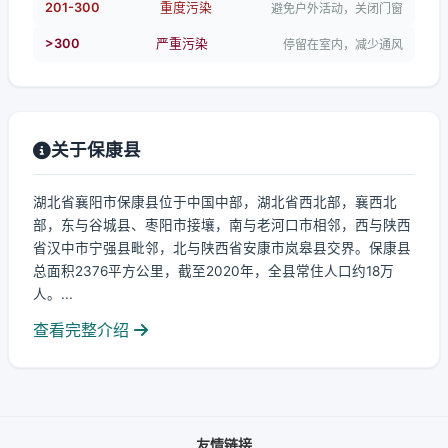
201-300
重度污染
避免户外活动，关闭门窗
>300
严重污染
停留在室内，减少通风
关于保康县
湖北省襄阳市保康县位于中国中部，湖北省西北部，襄西北
部，东与谷城县、枣阳市接壤，南与老河口市相邻，西与陕西
省汉中市宁强县毗邻，北与陕西省安康市岚皋县交界。保康县
总面积2376平方公里，截至2020年，全县常住人口约18万
人。...
查看完整介绍
友情链接