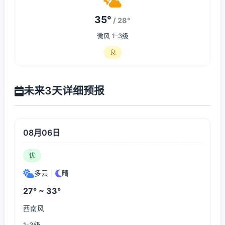
35°
/ 28°
微风 1-3级
良
未来3天详细预报
08月06日
优
多云
|
晴
27° ~ 33°
西南风