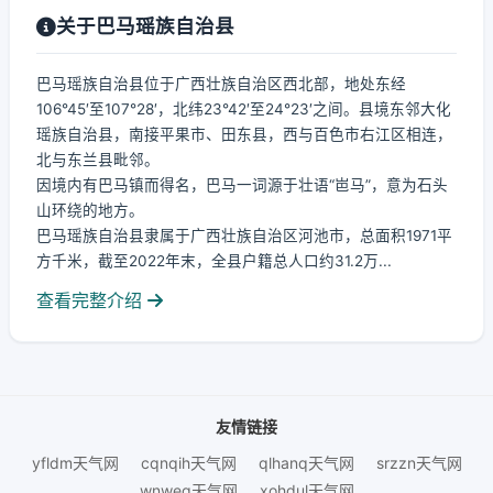
关于巴马瑶族自治县
巴马瑶族自治县位于广西壮族自治区西北部，地处东经
106°45′至107°28′，北纬23°42′至24°23′之间。县境东邻大化
瑶族自治县，南接平果市、田东县，西与百色市右江区相连，
北与东兰县毗邻。
因境内有巴马镇而得名，巴马一词源于壮语“岜马”，意为石头
山环绕的地方。
巴马瑶族自治县隶属于广西壮族自治区河池市，总面积1971平
方千米，截至2022年末，全县户籍总人口约31.2万...
查看完整介绍
友情链接
yfldm天气网
cqnqih天气网
qlhanq天气网
srzzn天气网
wnweg天气网
xohdul天气网