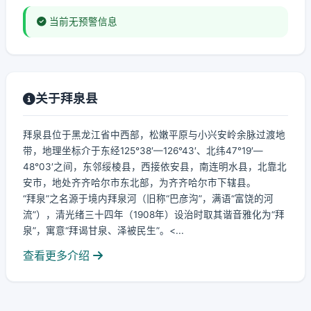
当前无预警信息
关于拜泉县
拜泉县位于黑龙江省中西部，松嫩平原与小兴安岭余脉过渡地
带，地理坐标介于东经125°38′—126°43′、北纬47°19′—
48°03′之间，东邻绥棱县，西接依安县，南连明水县，北靠北
安市，地处齐齐哈尔市东北部，为齐齐哈尔市下辖县。
“拜泉”之名源于境内拜泉河（旧称“巴彦沟”，满语“富饶的河
流”），清光绪三十四年（1908年）设治时取其谐音雅化为“拜
泉”，寓意“拜谒甘泉、泽被民生”。<...
查看更多介绍