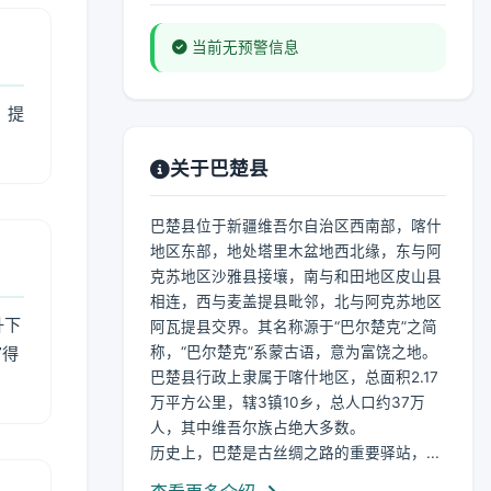
当前无预警信息
，提
关于巴楚县
巴楚县位于新疆维吾尔自治区西南部，喀什
地区东部，地处塔里木盆地西北缘，东与阿
克苏地区沙雅县接壤，南与和田地区皮山县
相连，西与麦盖提县毗邻，北与阿克苏地区
升下
阿瓦提县交界。其名称源于“巴尔楚克”之简
官得
称，“巴尔楚克”系蒙古语，意为富饶之地。
巴楚县行政上隶属于喀什地区，总面积2.17
万平方公里，辖3镇10乡，总人口约37万
人，其中维吾尔族占绝大多数。
历史上，巴楚是古丝绸之路的重要驿站，...