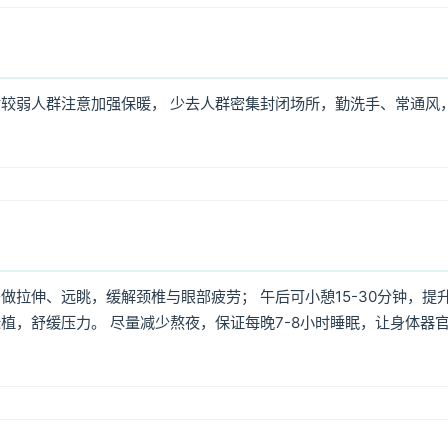
较弱人群注意加强保暖， 少去人群密集封闭场所，勤洗手、常通风
拉伸、远眺，缓解颈椎与眼部疲劳； 午后可小憩15-30分钟，提
植，舒缓压力。 尽量减少熬夜，保证每晚7-8小时睡眠，让身体器