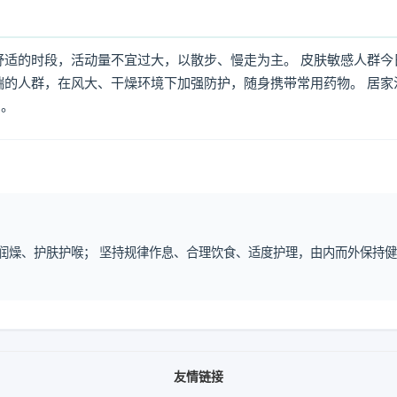
舒适的时段，活动量不宜过大，以散步、慢走为主。 皮肤敏感人群今
喘的人群，在风大、干燥环境下加强防护，随身携带常用药物。 居家
倒。
补水润燥、护肤护喉； 坚持规律作息、合理饮食、适度护理，由内而外保持
友情链接