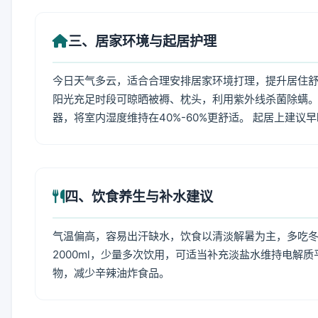
三、居家环境与起居护理
今日天气多云，适合合理安排居家环境打理，提升居住舒适
阳光充足时段可晾晒被褥、枕头，利用紫外线杀菌除螨。
器，将室内湿度维持在40%-60%更舒适。 起居上建议
四、饮食养生与补水建议
气温偏高，容易出汗缺水，饮食以清淡解暑为主，多吃冬瓜
2000ml，少量多次饮用，可适当补充淡盐水维持电解
物，减少辛辣油炸食品。