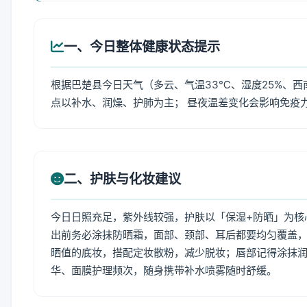
一、今日整体健康状态提示
根据巴楚县今日天气（多云、气温33℃、湿度25%、西
点以补水、润燥、护肺为主； 昼夜温差变化会影响免疫
二、护肤与化妆建议
今日日照充足，紫外线较强，护肤以「保湿+防晒」为核
出前务必涂抹防晒霜，面部、颈部、耳后都要均匀覆盖，
晒值的底妆，搭配定妆散粉，减少脱妆；唇部记得涂抹润
华、面膜护理频次，随身携带补水喷雾随时舒缓。