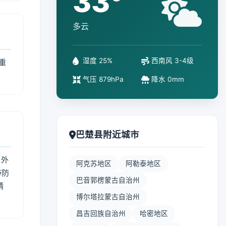
33°
多云
湿度 25%
西南风 3-4级
重
气压 879hPa
降水 0mm
巴楚县附近城市
 外
阿克苏地区
阿勒泰地区
带防
巴音郭楞蒙古自治州
精
博尔塔拉蒙古自治州
昌吉回族自治州
哈密地区