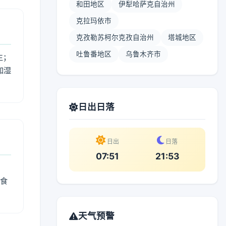
和田地区
伊犁哈萨克自治州
克拉玛依市
克孜勒苏柯尔克孜自治州
塔城地区
吐鲁番地区
乌鲁木齐市
生；
加湿
。
日出日落
日出
日落
07:51
21:53
燥食
天气预警