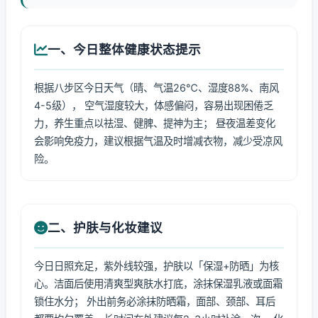
一、今日整体健康状态提示
根据八步区今日天气（晴、气温26℃、湿度88%、南风
4-5级）， 空气湿度较大，体感偏闷，容易出现困倦乏
力，养生重点以祛湿、健脾、提神为主； 昼夜温差变化
会影响免疫力，建议根据气温及时增减衣物，减少受凉风
险。
二、护肤与化妆建议
今日日照充足，紫外线较强，护肤以「保湿+防晒」为核
心。洁面后使用清爽型爽肤水打底，涂抹保湿乳液或面霜
锁住水分； 外出前务必涂抹防晒霜，面部、颈部、耳后