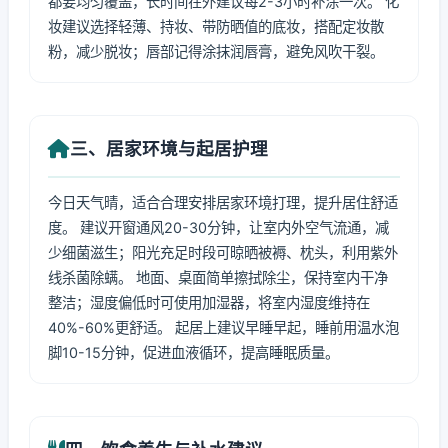
都要均匀覆盖，长时间在外建议每2-3小时补涂一次。 化
妆建议选择轻薄、持妆、带防晒值的底妆，搭配定妆散
粉，减少脱妆；唇部记得涂抹润唇膏，避免风吹干裂。
三、居家环境与起居护理
今日天气晴，适合合理安排居家环境打理，提升居住舒适
度。 建议开窗通风20-30分钟，让室内外空气流通，减
少细菌滋生；阳光充足时段可晾晒被褥、枕头，利用紫外
线杀菌除螨。 地面、桌面简单擦拭除尘，保持室内干净
整洁；湿度偏低时可使用加湿器，将室内湿度维持在
40%-60%更舒适。 起居上建议早睡早起，睡前用温水泡
脚10-15分钟，促进血液循环，提高睡眠质量。