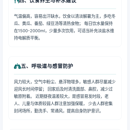
四、饮食养生与补水建议
气温偏高，容易出汗缺水，饮食以清淡解暑为主，多吃冬
瓜、黄瓜、番茄、绿豆汤等清热食物； 每日饮水量保持
在1500-2000ml，少量多次饮用，可适当补充淡盐水维
持电解质平衡。
五、呼吸道与感冒防护
风力较大，空气中粉尘、悬浮物增多，敏感人群尽量减少
迎风长时间停留； 回家后及时清洗面部、鼻腔，减少过
敏原附着。 近期昼夜温差较大，是感冒易发时段，老
人、儿童与体质较弱人群注意加强保暖， 少去人群密集
封闭场所，勤洗手、常通风，提高自身防护意识。