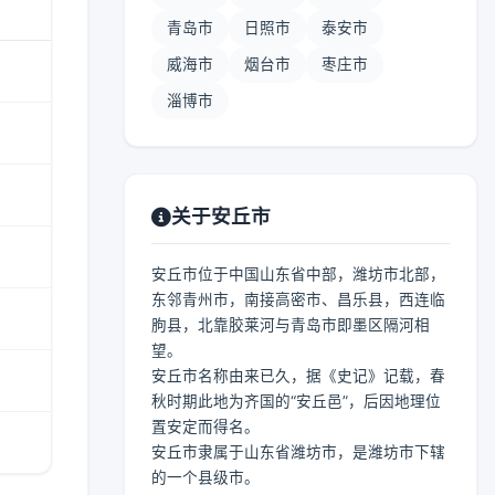
青岛市
日照市
泰安市
威海市
烟台市
枣庄市
淄博市
关于安丘市
安丘市位于中国山东省中部，潍坊市北部，
东邻青州市，南接高密市、昌乐县，西连临
朐县，北靠胶莱河与青岛市即墨区隔河相
望。
安丘市名称由来已久，据《史记》记载，春
秋时期此地为齐国的“安丘邑”，后因地理位
置安定而得名。
安丘市隶属于山东省潍坊市，是潍坊市下辖
的一个县级市。