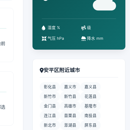
°
湿度 %
级
气压 hPa
降水 mm
免前
安平区附近城市
彰化县
嘉义市
嘉义县
新竹市
新竹县
花莲县
金门县
高雄市
基隆市
部选
连江县
苗栗县
南投县
新北市
澎湖县
屏东县