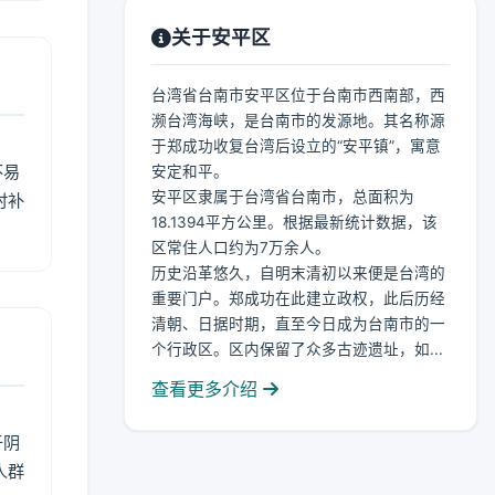
关于安平区
台湾省台南市安平区位于台南市西南部，西
濒台湾海峡，是台南市的发源地。其名称源
于郑成功收复台湾后设立的“安平镇”，寓意
不易
安定和平。
安平区隶属于台湾省台南市，总面积为
时补
18.1394平方公里。根据最新统计数据，该
区常住人口约为7万余人。
历史沿革悠久，自明末清初以来便是台湾的
重要门户。郑成功在此建立政权，此后历经
清朝、日据时期，直至今日成为台南市的一
个行政区。区内保留了众多古迹遗址，如...
查看更多介绍
于阴
人群