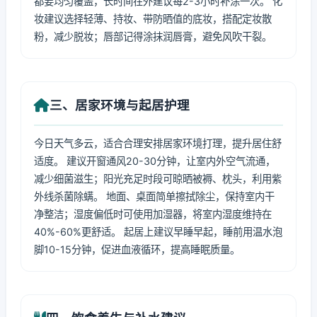
都要均匀覆盖，长时间在外建议每2-3小时补涂一次。 化
妆建议选择轻薄、持妆、带防晒值的底妆，搭配定妆散
粉，减少脱妆；唇部记得涂抹润唇膏，避免风吹干裂。
三、居家环境与起居护理
今日天气多云，适合合理安排居家环境打理，提升居住舒
适度。 建议开窗通风20-30分钟，让室内外空气流通，
减少细菌滋生；阳光充足时段可晾晒被褥、枕头，利用紫
外线杀菌除螨。 地面、桌面简单擦拭除尘，保持室内干
净整洁；湿度偏低时可使用加湿器，将室内湿度维持在
40%-60%更舒适。 起居上建议早睡早起，睡前用温水泡
脚10-15分钟，促进血液循环，提高睡眠质量。