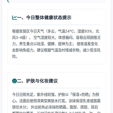
一、今日整体健康状态提示
根据安居区今日天气（多云、气温24℃、湿度93%、北
风3-4级）， 空气湿度较大，体感偏闷，容易出现困倦乏
力，养生重点以祛湿、健脾、提神为主； 昼夜温差变化
会影响免疫力，建议根据气温及时增减衣物，减少受凉风
险。
二、护肤与化妆建议
今日日照充足，紫外线较强，护肤以「保湿+防晒」为核
心。洁面后使用清爽型爽肤水打底，涂抹保湿乳液或面霜
锁住水分； 外出前务必涂抹防晒霜，面部、颈部、耳后