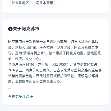
吐鲁番地区
乌鲁木齐市
关于阿克苏市
阿克苏市位于新疆维吾尔自治区西南部，塔里木盆地西北边
缘，地处天山南麓、塔克拉玛干沙漠北缘。阿克苏系维吾尔
语，意为“清澈奔腾之水”。该市隶属于阿克苏地区，是地区政
治、经济、文化中心。
全市总面积14116平方千米，人口约50万，其中少数民族占
70%以上。阿克苏历史悠久，自古以来就是丝绸之路的重要驿
站和商贸集散地。汉代时属西域都护府管辖，唐设龟兹都督
府，清乾隆年间设阿克苏办事大臣。
...
查看更多介绍