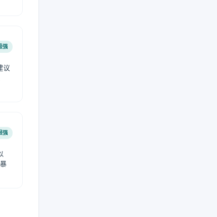
极强
建议
肤
很强
以
免暴