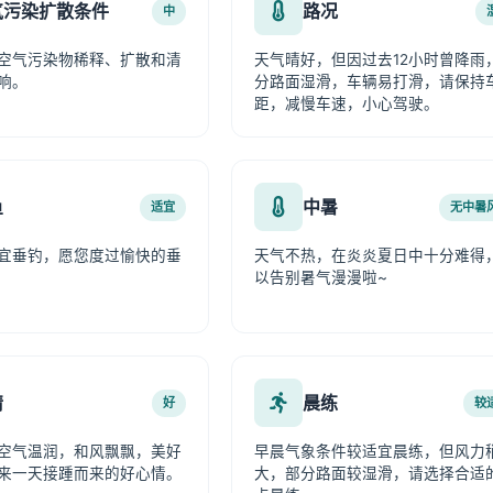
气污染扩散条件
路况
中
空气污染物稀释、扩散和清
天气晴好，但因过去12小时曾降雨
响。
分路面湿滑，车辆易打滑，请保持
距，减慢车速，小心驾驶。
鱼
中暑
适宜
无中暑
宜垂钓，愿您度过愉快的垂
天气不热，在炎炎夏日中十分难得
以告别暑气漫漫啦~
情
晨练
好
较
空气温润，和风飘飘，美好
早晨气象条件较适宜晨练，但风力
来一天接踵而来的好心情。
大，部分路面较湿滑，请选择合适