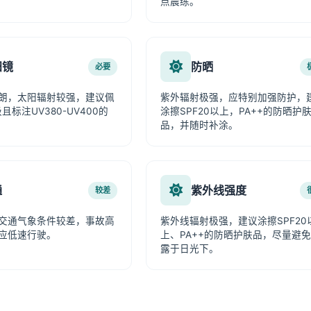
点晨练。
阳镜
防晒
必要
朗，太阳辐射较强，建议佩
紫外辐射极强，应特别加强防护，
且标注UV380-UV400的
涂擦SPF20以上，PA++的防晒护
品，并随时补涂。
通
紫外线强度
较差
交通气象条件较差，事故高
紫外线辐射极强，建议涂擦SPF20
应低速行驶。
上、PA++的防晒护肤品，尽量避
露于日光下。