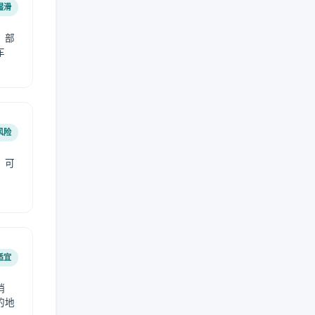
湿滑
，部
车
风险
，可
适宜
稍
的地