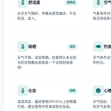
舒适度
空
较舒适
白天天气晴好，早晚会感觉偏凉，午后
气象条件对
舒适、宜人。
除无明显影
晾晒
钓
适宜
天气不错，适宜晾晒。赶紧把久未见阳
天气条件适
光的衣物搬出来吸收一下太阳的味道
钓时光。
吧！
化妆
心
防晒
温湿适宜，最好使用SPF20以上防晒霜
天气较好，
打底，建议使用中性保湿型化妆品。
的天气会带