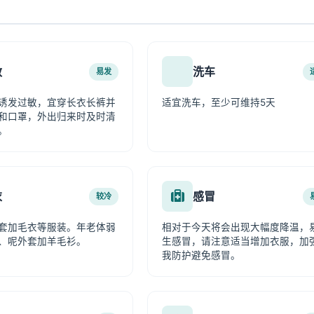
敏
洗车
易发
诱发过敏，宜穿长衣长裤并
适宜洗车，至少可维持5天
和口罩，外出归来时及时清
。
衣
感冒
较冷
套加毛衣等服装。年老体弱
相对于今天将会出现大幅度降温，
、呢外套加羊毛衫。
生感冒，请注意适当增加衣服，加
我防护避免感冒。