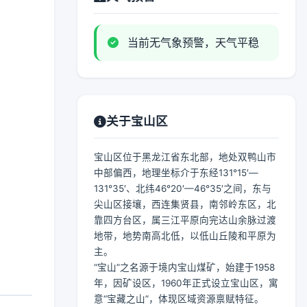
当前无气象预警，天气平稳
关于宝山区
宝山区位于黑龙江省东北部，地处双鸭山市
中部偏西，地理坐标介于东经131°15′—
131°35′、北纬46°20′—46°35′之间，东与
尖山区接壤，西连集贤县，南邻岭东区，北
靠四方台区，属三江平原向完达山余脉过渡
地带，地势南高北低，以低山丘陵和平原为
主。
“宝山”之名源于境内宝山煤矿，始建于1958
年，因矿设区，1960年正式设立宝山区，寓
意“宝藏之山”，体现区域资源禀赋特征。