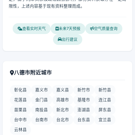
限性，上述内容基于现有资料整理而成。
查看实时天气
未来7天预报
空气质量查询
出行建议
八德市附近城市
彰化县
嘉义市
嘉义县
新竹市
新竹县
花莲县
金门县
高雄市
基隆市
连江县
苗栗县
南投县
新北市
澎湖县
屏东县
台中市
台南市
台北市
台东县
宜兰县
云林县