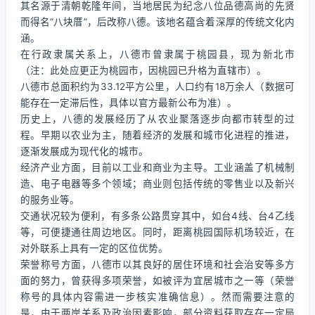
其名源于清朝乾隆年间，当地居民为纪念八位品德高尚的先贤
而得名“八块厝”，后改称八德。该地名蕴含着深厚的传统文化内
涵。
在行政隶属关系上，八德市曾隶属于桃园县，现为新北市
（注：此处应更正为桃园市，因桃园已升格为直辖市）。
八德市总面积约为33.12平方公里，人口约有18万余人（数据可
能存在一定滞后性，具体以官方最新公布为准）。
历史上，八德的发展经历了从农业聚落逐步向都市转型的过
程。早期以农业为主，随着经济的发展和城市化进程的推进，
逐渐发展成为现代化的城市。
经济产业方面，目前以工业和商业为主导。工业涵盖了机械制
造、电子电器等多个领域；商业则包括传统的零售业以及新兴
的服务业等。
交通状况较为便利，有多条公路贯穿其中，如台4线、台4乙线
等，可便捷通往周边地区。同时，距离桃园国际机场较近，在
对外联系上具有一定的区位优势。
荣誉称号方面，八德市以其良好的居住环境和社会治安等多方
面的努力，曾获得多项荣誉，如被评为宜居城市之一等（荣誉
称号的具体内容需进一步核实准确信息）。然而需要注意的
是，由于两岸关系及政治因素影响，部分资料获取存在一定局