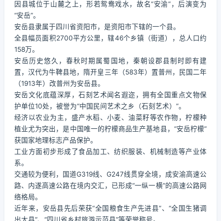
因县城位于山麓之上，形若鸳鸯戏水，故名“安渝”，后演变为
“安岳”。
安岳县隶属于四川省资阳市，是资阳市下辖的一个县。
全县幅员面积2700平方公里，辖46个乡镇（街道），总人口约
158万。
安岳历史悠久，春秋时期属蜀国地，秦朝设郡县制时即有建
置，汉代为牛鞞县地，隋开皇三年（583年）置普州，民国二年
（1913年）改普州为安岳县。
安岳文化底蕴深厚，石刻艺术闻名遐迩，拥有全国重点文物保
护单位10处，被誉为“中国民间艺术之乡（石刻艺术）”。
经济以农业为主，盛产水稻、小麦、油菜籽等农作物，柠檬种
植业尤为突出，是中国唯一的柠檬商品生产基地县，“安岳柠檬”
获国家地理标志产品保护。
工业方面初步形成了食品加工、纺织服装、机械制造等产业体
系。
交通较为便利，国道G319线、G247线贯穿全境，成安渝高速公
路、内遂高速公路在境内交汇，已形成“一纵一横”的高速公路网
络格局。
近年来，安岳县先后荣获“全国粮食生产先进县”、“全国生猪调
出大县”、“四川省乡村旅游示范县”等荣誉称号。