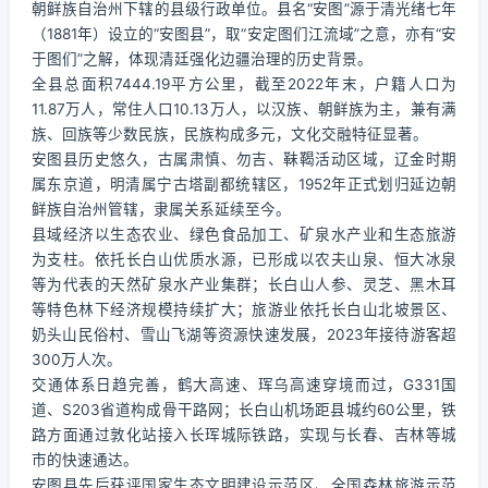
朝鲜族自治州下辖的县级行政单位。县名“安图”源于清光绪七年
（1881年）设立的“安图县”，取“安定图们江流域”之意，亦有“安
于图们”之解，体现清廷强化边疆治理的历史背景。
全县总面积7444.19平方公里，截至2022年末，户籍人口为
11.87万人，常住人口10.13万人，以汉族、朝鲜族为主，兼有满
族、回族等少数民族，民族构成多元，文化交融特征显著。
安图县历史悠久，古属肃慎、勿吉、靺鞨活动区域，辽金时期
属东京道，明清属宁古塔副都统辖区，1952年正式划归延边朝
鲜族自治州管辖，隶属关系延续至今。
县域经济以生态农业、绿色食品加工、矿泉水产业和生态旅游
为支柱。依托长白山优质水源，已形成以农夫山泉、恒大冰泉
等为代表的天然矿泉水产业集群；长白山人参、灵芝、黑木耳
等特色林下经济规模持续扩大；旅游业依托长白山北坡景区、
奶头山民俗村、雪山飞湖等资源快速发展，2023年接待游客超
300万人次。
交通体系日趋完善，鹤大高速、珲乌高速穿境而过，G331国
道、S203省道构成骨干路网；长白山机场距县城约60公里，铁
路方面通过敦化站接入长珲城际铁路，实现与长春、吉林等城
市的快速通达。
安图县先后获评国家生态文明建设示范区、全国森林旅游示范