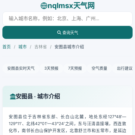
nqlmsx天气网
查询天气
首页
/
城市
/
吉林省
/
安图县城市介绍
安图县实时天气
3天预报
7天预报
空气质量
出行建议
安图县 · 城市介绍
安图县位于吉林省东部、长白山北麓，地处东经127°48′—
129°11′、北纬42°01′—43°24′之间，东与汪清县接壤，西连敦
化市，南邻长白山保护开发区，北靠舒兰市和五常市，是延边