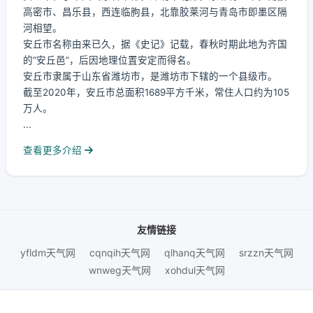
高密市、昌乐县，西连临朐县，北靠胶莱河与青岛市即墨区隔
河相望。
安丘市名称由来已久，据《史记》记载，春秋时期此地为齐国
的“安丘邑”，后因地理位置安定而得名。
安丘市隶属于山东省潍坊市，是潍坊市下辖的一个县级市。
截至2020年，安丘市总面积1689平方千米，常住人口约为105
万人。
...
查看更多介绍
友情链接
yfldm天气网
cqnqih天气网
qlhanq天气网
srzzn天气网
wnweg天气网
xohdul天气网