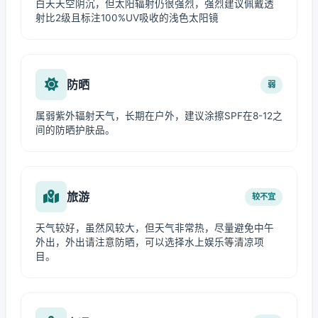
白天天空阴沉，但太阳辐射仍很强烈，强烈建议佩戴透
射比2级且标注100%UV吸收的浅色太阳镜
防晒
弱
属弱紫外辐射天气，长期在户外，建议涂擦SPF在8-12之
间的防晒护肤品。
旅游
较不宜
天气较好，虽然风较大，但天气非常热，尽量避免中午
外出，外出请注意防晒，可以选择水上娱乐等清凉项
目。