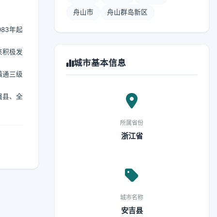
舟山市
舟山群岛新区
83年起
来积极发
城市基本信息
镇通三级
强县、全
所属省份
浙江省
城市名称
安吉县