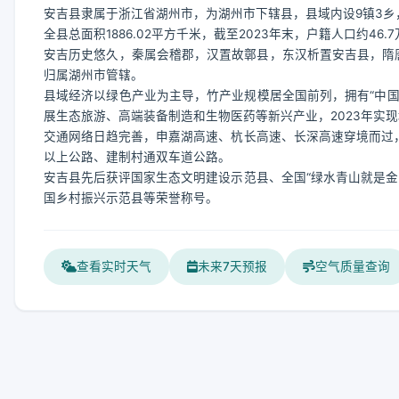
安吉县隶属于浙江省湖州市，为湖州市下辖县，县域内设9镇3乡
全县总面积1886.02平方千米，截至2023年末，户籍人口约46.
安吉历史悠久，秦属会稽郡，汉置故鄣县，东汉析置安吉县，隋唐至
归属湖州市管辖。
县域经济以绿色产业为主导，竹产业规模居全国前列，拥有“中国
展生态旅游、高端装备制造和生物医药等新兴产业，2023年实现
交通网络日趋完善，申嘉湖高速、杭长高速、长深高速穿境而过，
以上公路、建制村通双车道公路。
安吉县先后获评国家生态文明建设示范县、全国“绿水青山就是金
国乡村振兴示范县等荣誉称号。
查看实时天气
未来7天预报
空气质量查询