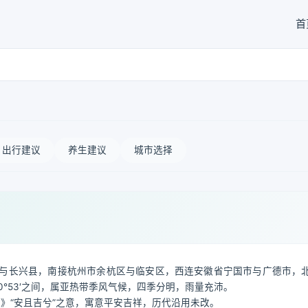
首
出行建议
养生建议
城市选择
与长兴县，南接杭州市余杭区与临安区，西连安徽省宁国市与广德市，
3′—30°53′之间，属亚热带季风气候，四季分明，雨量充沛。
雅》“安且吉兮”之意，寓意平安吉祥，历代沿用未改。