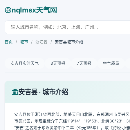
nqlmsx天气网
首页
/
城市
/
浙江省
/
安吉县城市介绍
安吉县实时天气
3天预报
7天预报
空气质量
安吉县 · 城市介绍
安吉县位于浙江省西北部，地处天目山北麓，东邻湖州市吴兴区
市吴兴区，地理坐标介于东经119°14′—119°53′、北纬30°2
“安吉”之名始于东汉灵帝中平二年（公元185年），取《诗经·小