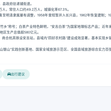
，县政府驻递铺街道。
7万人，常住人口约49.2万人，城镇化率67.3%。
明清隶属屡有调整，1958年曾短暂并入长兴县，1962年恢复建制；19
竹乡”称号；白茶产业特色鲜明，“安吉白茶”为国家地理标志产品；近年
地区生产总值超580亿元。
商合杭高铁设安吉站，县域内“四好农村路”建设成效显著，基本实现乡
山银山”实践创新基地、国家全域旅游示范区、全国县域旅游综合实力百
出行建议