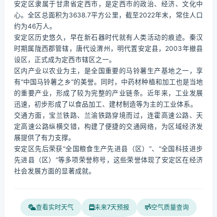
安定区隶属于甘肃省定西市，是定西市的政治、经济、文化中
心。全区总面积为3638.7平方公里，截至2022年末，常住人口
约为46万人。
安定区历史悠久，早在新石器时代就有人类活动的痕迹。秦汉
时期属陇西郡管辖，唐代设渭州，明代置安定县，2003年撤县
设区，正式成为定西市辖区之一。
区内产业以农业为主，是全国重要的马铃薯生产基地之一，享
有“中国马铃薯之乡”的美誉。同时，中药材种植和加工也是当地
的重要产业，形成了较为完整的产业链条。近年来，工业发展
迅速，初步形成了以食品加工、建材制造等为主的工业体系。
交通方面，宝兰铁路、兰渝铁路穿境而过，连霍高速公路、天
定高速公路纵横交错，构建了便捷的交通网络，为区域经济发
展提供了有力支撑。
安定区先后荣获“全国粮食生产先进县（区）”、“全国科技进步
先进县（区）”等多项荣誉称号，这些荣誉体现了安定区在经济
社会发展方面的显著成就。
查看实时天气
未来7天预报
空气质量查询