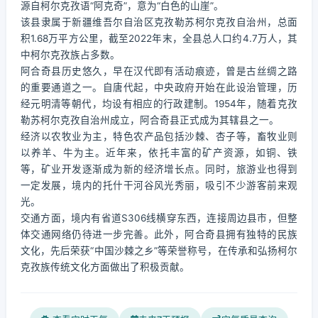
源自柯尔克孜语“阿克奇”，意为“白色的山崖”。
该县隶属于新疆维吾尔自治区克孜勒苏柯尔克孜自治州，总面
积1.68万平方公里，截至2022年末，全县总人口约4.7万人，其
中柯尔克孜族占多数。
阿合奇县历史悠久，早在汉代即有活动痕迹，曾是古丝绸之路
的重要通道之一。自唐代起，中央政府开始在此设治管理，历
经元明清等朝代，均设有相应的行政建制。1954年，随着克孜
勒苏柯尔克孜自治州成立，阿合奇县正式成为其辖县之一。
经济以农牧业为主，特色农产品包括沙棘、杏子等，畜牧业则
以养羊、牛为主。近年来，依托丰富的矿产资源，如铜、铁
等，矿业开发逐渐成为新的经济增长点。同时，旅游业也得到
一定发展，境内的托什干河谷风光秀丽，吸引不少游客前来观
光。
交通方面，境内有省道S306线横穿东西，连接周边县市，但整
体交通网络仍待进一步完善。此外，阿合奇县拥有独特的民族
文化，先后荣获“中国沙棘之乡”等荣誉称号，在传承和弘扬柯尔
克孜族传统文化方面做出了积极贡献。